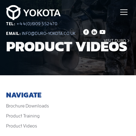
TEL:
+44(0)1909 552470
EMAIL:
INFO@DURO-YOKOTA.CO.UK
PRODUCT VIDEOS
VISIT DURO
NAVIGATE
Brochure Downloads
Product Training
Product Videos