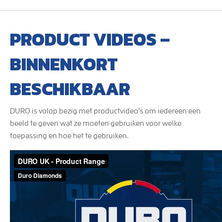
PRODUCT VIDEOS –
BINNENKORT
BESCHIKBAAR
DURO is volop bezig met productvideo’s om iedereen een
beeld te geven wat ze moeten gebruiken voor welke
toepassing en hoe het te gebruiken.